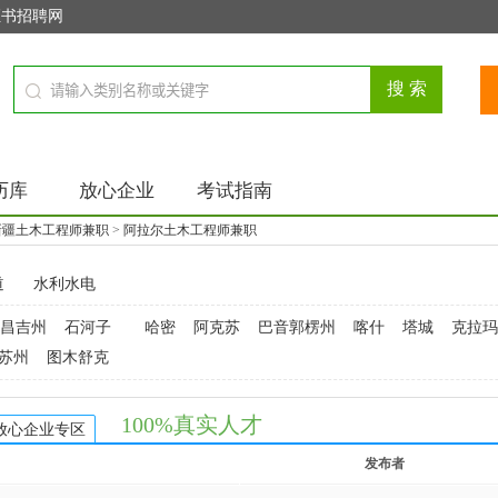
证书招聘网
历库
放心企业
考试指南
新疆土木工程师兼职
>
阿拉尔土木工程师兼职
道
水利水电
昌吉州
石河子
哈密
阿克苏
巴音郭楞州
喀什
塔城
克拉玛
苏州
图木舒克
100%真实人才
放心企业专区
发布者