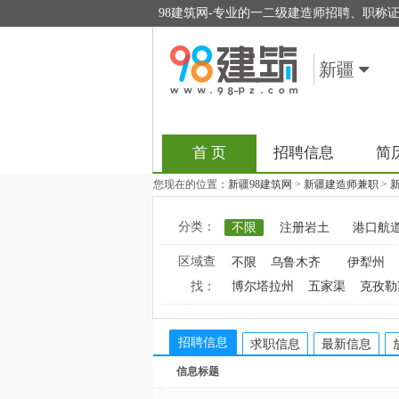
98建筑网-专业的一二级建造师招聘、职称
新疆
首 页
招聘信息
简
您现在的位置：
新疆98建筑网
>
新疆建造师兼职
>
分类：
不限
注册岩土
港口航
区域查
不限
乌鲁木齐
伊犁州
找：
博尔塔拉州
五家渠
克孜勒
招聘信息
求职信息
最新信息
信息标题