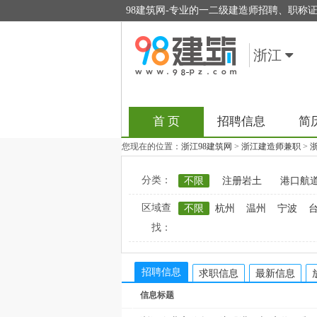
98建筑网-专业的一二级建造师招聘、职称
浙江
首 页
招聘信息
简
您现在的位置：
浙江98建筑网
>
浙江建造师兼职
>
分类：
不限
注册岩土
港口航
区域查
不限
杭州
温州
宁波
找：
招聘信息
求职信息
最新信息
信息标题