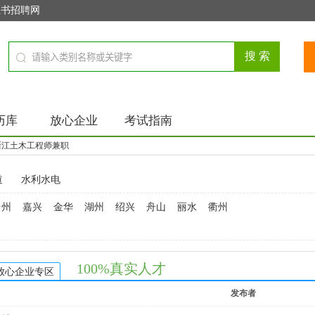
证书招聘网
历库
放心企业
考试指南
浙江土木工程师兼职
道
水利水电
台州
嘉兴
金华
湖州
绍兴
舟山
丽水
衢州
100%真实人才
放心企业专区
发布者