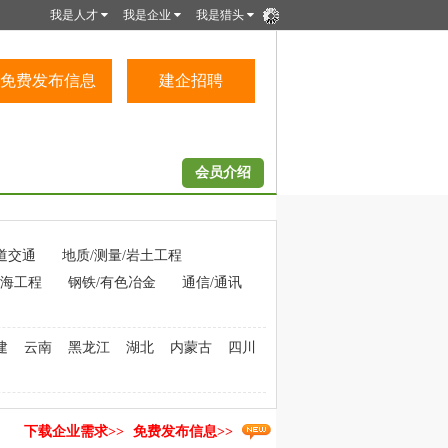
我是人才
我是企业
我是猎头
免费发布信息
建企招聘
会员介绍
道交通
地质/测量/岩土工程
海工程
钢铁/有色冶金
通信/通讯
建
云南
黑龙江
湖北
内蒙古
四川
下载企业需求>>
免费发布信息>>