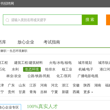
证书招聘网
历库
放心企业
考试指南
师兼职
>
生态环境兼职
用工程
建筑工程/建筑材料
火电/水电/核电
城市规划
城市轨
石化
水利
生态环境
给排水
核工业
机械/电子
港口河
林业/农业
公路/铁路/民航
化工/医药
广播电影电视
天津
广东
山东
江苏
河南
河北
浙江
安徽
陕西
湖南
福
辽宁
贵州
甘肃
青海
吉林
宁夏
新疆
西藏
更多 »
100%真实人才
放心企业专区