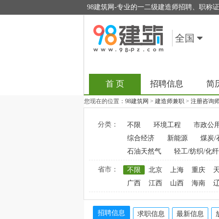
98建筑网-专业的一二级建造师招聘、职称
全国
首 页
招聘信息
简
您现在的位置：
98建筑网
>
建造师兼职
>
注册咨询
分类：
不限
环境工程
市政公
综合经济
新能源
煤炭/
石油天然气
轻工/纺织/化纤
省市：
不限
北京
上海
重庆
广西
江西
山西
海南
招聘信息
求职信息
最新信息