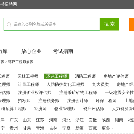
证书招聘网
历库
放心企业
考试指南
兼职
>
环评工程师兼职
工程师
园林工程师
环评工程师
消防工程师
房地产评估师
监理师
计量工程师
人防防护防化工程师
九大员类
房地产经
评估师
注册矿业权评估师
注册采矿矿物工程师
一级地震安全性
管理师
招标师
注册税务师
注册会计师
环保工程师
土地
概预算工程师
经济师
物业管理师
资产评估师
人力资源管
天津
广东
山东
江苏
河南
河北
浙江
安徽
陕西
湖南
福
辽宁
贵州
甘肃
青海
吉林
宁夏
新疆
西藏
更多 »