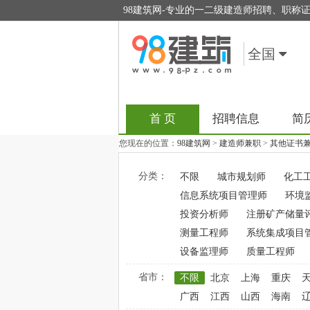
98建筑网-专业的一二级建造师招聘、职称
全国
首 页
招聘信息
简
您现在的位置：
98建筑网
>
建造师兼职
>
其他证书
分类：
不限
城市规划师
化工
信息系统项目管理师
环境
投资分析师
注册矿产储量
测量工程师
系统集成项目
设备监理师
质量工程师
省市：
不限
北京
上海
重庆
广西
江西
山西
海南