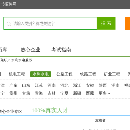
证书招聘网
历库
放心企业
考试指南
师兼职
>
水利水电兼职
用
机电工程
水利水电
公路工程
铁路工程
矿业工程
天津
广东
山东
江苏
河南
河北
浙江
安徽
陕西
湖南
福
辽宁
贵州
甘肃
青海
吉林
宁夏
新疆
西藏
更多 »
100%真实人才
放心企业专区
发布者