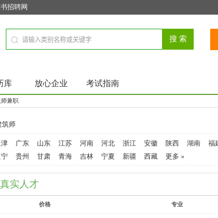
证书招聘网
历库
放心企业
考试指南
筑师兼职
建筑师
天津
广东
山东
江苏
河南
河北
浙江
安徽
陕西
湖南
福
辽宁
贵州
甘肃
青海
吉林
宁夏
新疆
西藏
更多 »
0%真实人才
价格
专业