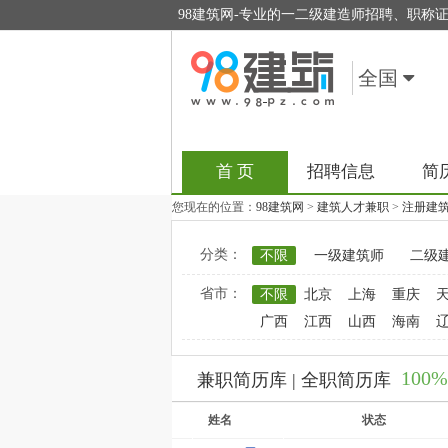
98建筑网-专业的一二级建造师招聘、职称
全国
首 页
招聘信息
简
您现在的位置：
98建筑网
>
建筑人才兼职
>
注册建
分类：
不限
一级建筑师
二级
省市：
不限
北京
上海
重庆
广西
江西
山西
海南
10
兼职简历库 | 全职简历库
姓名
状态