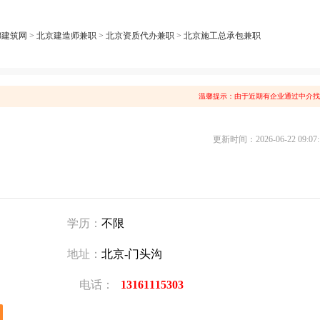
8建筑网
>
北京建造师兼职
>
北京资质代办兼职
>
北京施工总承包兼职
温馨提示：由于近期有企业通过中介找
更新时间：2026-06-22 09:07:
学历：
不限
地址：
北京-门头沟
电话：
13161115303