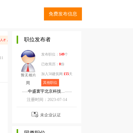
免费发布信息
职位发布者
人才，打款后就联系不到中介，请尽量选择已通过认证的放心中介公司，并保存好合同，如出现不接电
发布职位：
149
个
11
已收简历：
0
份
加入58建筑网:
155
天
其他职位
周
中盛寰宇北京科技...
-----
------
注册时间：2023-07-14
未企业认证
同类职位